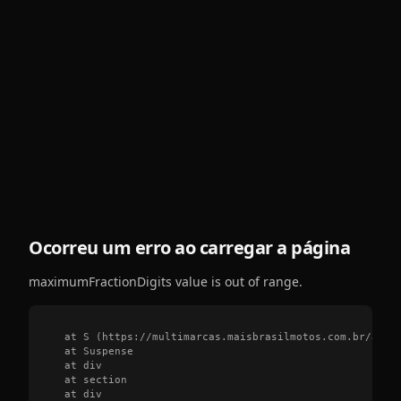
Ocorreu um erro ao carregar a página
maximumFractionDigits value is out of range.
    at S (https://multimarcas.maisbrasilmotos.com.br/asset
    at Suspense

    at div

    at section

    at div
